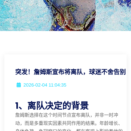
突发！詹姆斯宣布将离队，球迷不舍告别
2026-02-04 11:04:35
1、离队决定的背景
詹姆斯选择在这个时间节点宣布离队，并非一时冲
动，而是多重现实因素共同作用的结果。年龄增长、