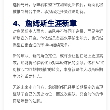
选择离开，意味着联盟正在加速更新换代，新面孔将
被推到舞台中央，承担起更多关注与期待。
4、詹姆斯生涯新章
对詹姆斯本人而言，离队并不等同于谢幕，而是生涯
新篇章的开启。他依然具备高水平输出能力，也仍然
渴望在更合适的环境中继续竞争。
新的球队、新的角色定位，或许会让他在场上更加高
效，也能将经验转化为对年轻球员的引领。这种从“绝
对核心”到“精神领袖”的转变，本身就是伟大球员晚期
生涯的重要标志。
无论未来走向何方，詹姆斯都已经用长期稳定的表现
证明了自己的历史地位，而这次离队，只会为他的传
奇增添新的注脚。