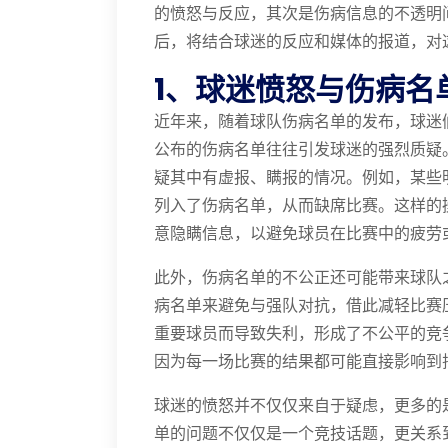
的愤怒与反应，其次是伤病信息的不透明
后，将结合球迷的反应和媒体的报道，对
1、球迷愤怒与伤病名
近年来，随着球队伤病名单的发布，球迷
公布的伤病名单往往引发球迷的强烈质疑
疑其中有虚报、瞒报的情况。例如，某些
列入了伤病名单，从而缺席比赛。这样的
意隐瞒信息，以避免球员在比赛中的疲劳
此外，伤病名单的不公正还可能带来球队
病名单来避免与强队对抗，借此减轻比赛
重要球员而导致失利，形成了不公平的竞
因为每一场比赛的结果都可能直接影响到
球迷的愤怒并不仅仅来自于疑虑，更多的
单的问题不仅仅是一个竞技话题，更关系