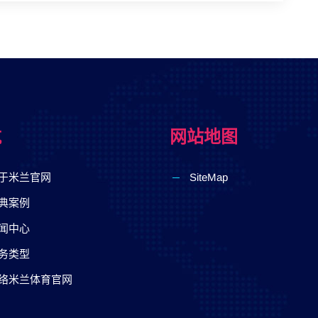
航
网站地图
于米兰官网
SiteMap
典案例
闻中心
务类型
络米兰体育官网