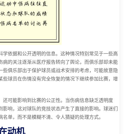
科学依据和公开透明的信息。这种情况特别常见于一些高
伤病的关注逐渐从医疗报告转向了舆论，而俱乐部却未能
一些俱乐部出于保护球员或战术安排的考虑，可能故意隐
某些球员在伤情没有完全恢复的情况下继续参加比赛，增
，还可能影响到比赛的公正性。当伤病信息缺乏透明度
到影响，这对球队的竞技状态产生了直接的影响。球迷们
病名单，而不是模糊不清、令人猜疑的处理方式。
在动机