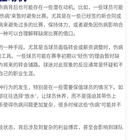
伤病背后也可能存在一些潜在动机。比如，一些球员可能
“伤病”来暂时避免比赛。尤其是在一些已经签约新合同或
病来避免过多的比赛，保持体力，或者避免因伤病影响合
一种可以合理解释缺席比赛的借口。
的一种手段。尤其是当球员面临转会或薪资调整时，伤病
的工具。一些球员可能在赛季初期以“轻伤”的理由暂时缺
为将来的转会铺路。球迷对此现象的反应通常是怀疑和不
自己的职业生涯。
种行为的发生，特别是在一些需要保值球员的情况下。如
部往往选择“放水”，让球员休养，而不是强迫其带伤上
系使得伤病问题更加复杂，很多时候这些“伤病”可能并不
技状态，背后涉及到复杂的利益博弈，甚至会影响到球队