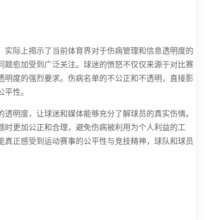
，实际上揭示了当前体育界对于伤病管理和信息透明度的
问题愈加受到广泛关注。球迷的愤怒不仅仅来源于对比赛
透明度的强烈要求。伤病名单的不公正和不透明，直接影
公平性。
的透明度，让球迷和媒体能够充分了解球员的真实伤情。
题时更加公正和合理，避免伤病被利用为个人利益的工
能真正感受到运动赛事的公平性与竞技精神，球队和球员