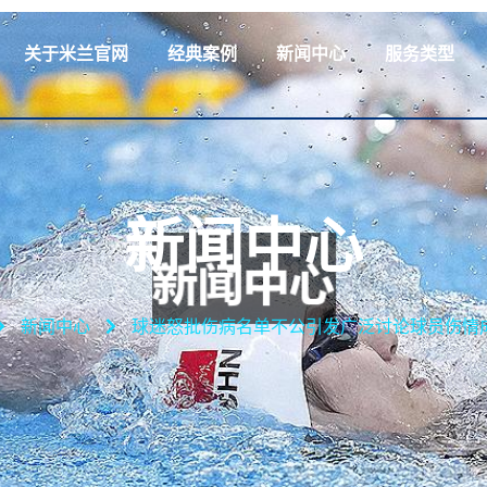
关于米兰官网
经典案例
新闻中心
服务类型
新闻中心
新闻中心
球迷怒批伤病名单不公引发广泛讨论球员伤情