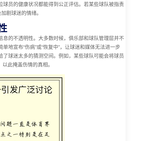
位球员的健康状况都能得到公正评估。若某些球队被指责
会加剧球迷的情绪。
性
信息的不透明性。大多数时候，俱乐部和球队管理层并不
单地宣布“伤病”或“恢复中”，让球迷和媒体无法进一步
给了球迷太多的猜测空间。例如，某些球队可能会将球员
”，以此掩盖伤情的真相。