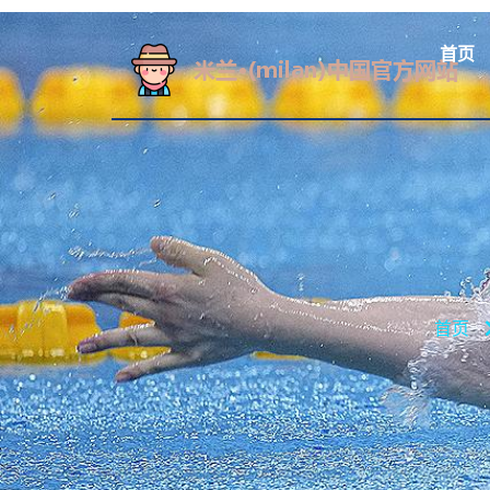
首页
首页