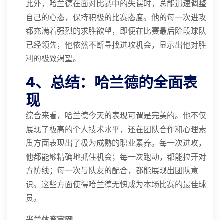
此外，哈兰德在面对比赛中的失误时，总能迅速调整
自己的心态，保持积极的比赛态度。他的每一次进攻
都充满着强烈的求胜欲望，即便在比赛最后阶段球队
已经领先，他依然不断寻找进攻机会，显示出他对胜
利的极致渴望。
4、总结：哈兰德的全面表
现
综合来看，哈兰德今天的表现可谓是完美的。他不仅
展现了极高的个人技术水平，还在团队合作和心理素
质方面表现出了极为成熟的职业素养。每一次进攻，
他都能够精确地抓住机会；每一次跑动，都能拉开对
方防线；每一次与队友的配合，都能展现出团队意
识。这些方面使得哈兰德无愧成为本场比赛的最佳球
员。
米兰体育官网