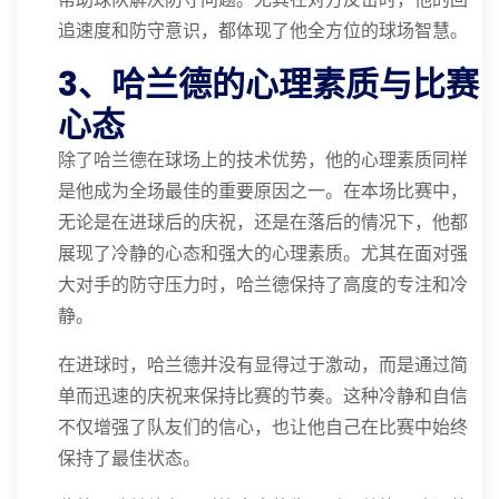
追速度和防守意识，都体现了他全方位的球场智慧。
3、哈兰德的心理素质与比赛
心态
除了哈兰德在球场上的技术优势，他的心理素质同样
是他成为全场最佳的重要原因之一。在本场比赛中，
无论是在进球后的庆祝，还是在落后的情况下，他都
展现了冷静的心态和强大的心理素质。尤其在面对强
大对手的防守压力时，哈兰德保持了高度的专注和冷
静。
在进球时，哈兰德并没有显得过于激动，而是通过简
单而迅速的庆祝来保持比赛的节奏。这种冷静和自信
不仅增强了队友们的信心，也让他自己在比赛中始终
保持了最佳状态。