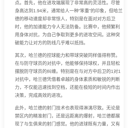
点。首先，他在进攻端展现了非常高的灵活性。尽管
身高达到1.94米，通常给人一种“笨重”的印象，但哈兰
德的移动速度却非常惊人，特别是在面对对方后卫
时，他的加速能力令人无法防备。比赛中，他频繁利
用身体对抗，为自己争取到更多的进攻空间。这种突
破能力让对方的防线几乎难以抵挡。
其次，哈兰德的控球能力和带球突破同样值得称赞。
在与防守球员的对抗中，他能够保持球权，并且轻松
摆脱防守球员的纠缠。特别是在与对方中后卫的1对1
对抗中，哈兰德凭借着卓越的身体素质和敏锐的判断
力，不仅能迅速找到空档，还能在极短的时间内作出
决策，完成高效的进攻。
此外，哈兰德的射门技术也表现得淋漓尽致。无论是
禁区内的精准射门，还是远距离的爆射，哈兰德都展
现了与生俱来的射门感觉。他的进球既有力量，又有